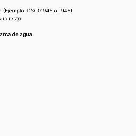
an (Ejemplo: DSC01945 o 1945)
esupuesto
arca de agua
.