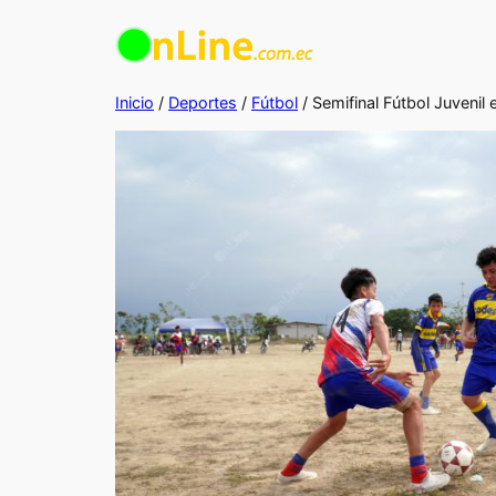
Saltar
al
contenido
Inicio
/
Deportes
/
Fútbol
/ Semifinal Fútbol Juveni