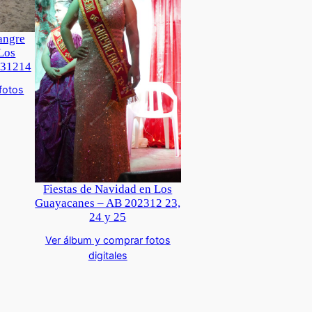
angre
 Los
231214
fotos
Fiestas de Navidad en Los
Guayacanes – AB 202312 23,
24 y 25
Ver álbum y comprar fotos
digitales