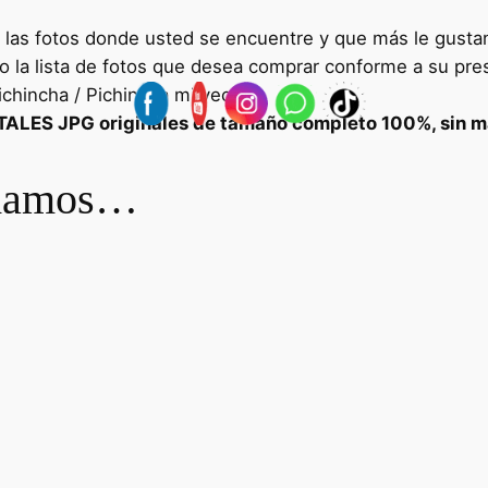
s las fotos donde usted se encuentre y que más le gust
solo la lista de fotos que desea comprar conforme a su pr
ichincha / Pichincha mi vecino.
ALES JPG originales de tamaño completo 100%, sin m
ndamos…