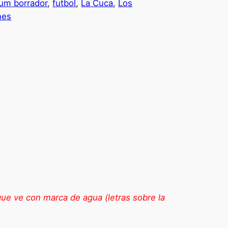
um borrador
, 
futbol
, 
La Cuca
, 
Los
nes
que ve con marca de agua (letras sobre la