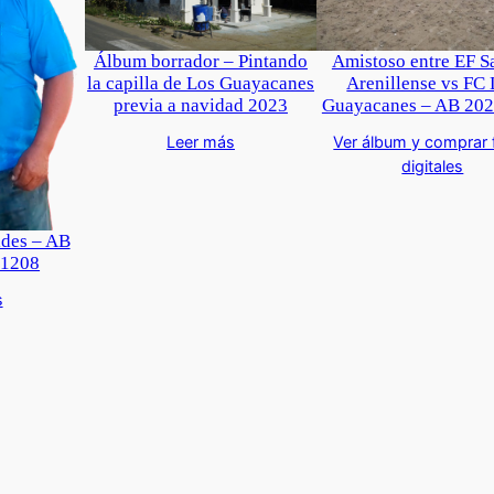
Álbum borrador – Pintando
Amistoso entre EF S
la capilla de Los Guayacanes
Arenillense vs FC
previa a navidad 2023
Guayacanes – AB 20
Leer más
Ver álbum y comprar 
digitales
ides – AB
31208
s