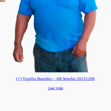
(+) Virgilio Bastides – AB Sepelio 20231208
Leer más