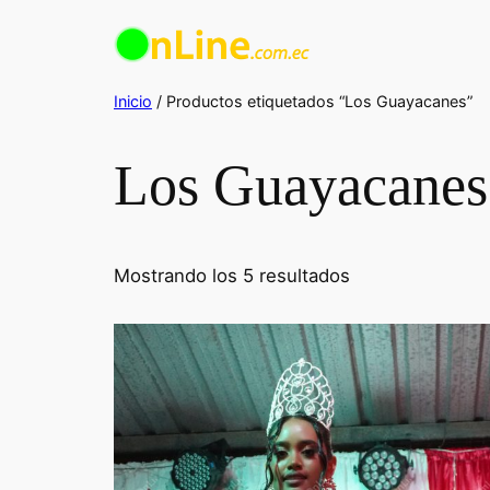
Saltar
al
contenido
Inicio
/ Productos etiquetados “Los Guayacanes”
Los Guayacanes
Ordenado
Mostrando los 5 resultados
por
los
últimos