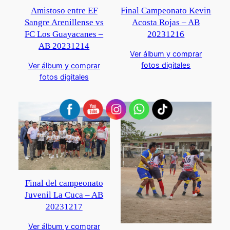
Amistoso entre EF
Final Campeonato Kevin
Sangre Arenillense vs
Acosta Rojas – AB
FC Los Guayacanes –
20231216
AB 20231214
Ver álbum y comprar
fotos digitales
Ver álbum y comprar
fotos digitales
Final del campeonato
Juvenil La Cuca – AB
20231217
Ver álbum y comprar