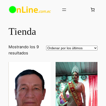
Saltar
al
contenido
Tienda
Mostrando los 9
Ordenado
resultados
por
los
últimos