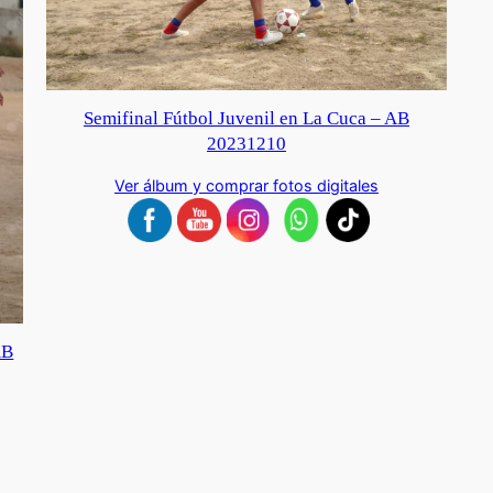
Semifinal Fútbol Juvenil en La Cuca – AB
20231210
Ver álbum y comprar fotos digitales
AB