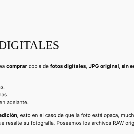
DIGITALES
sea
comprar
copia de
fotos digitales
,
JPG original, sin 
as.
nas.
en adelante.
edición
, esto en el caso de que la foto está opaca, mucho
e resalte su fotografía. Poseemos los archivos RAW orig