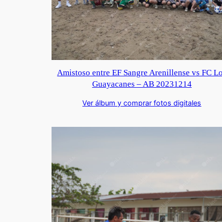
Amistoso entre EF Sangre Arenillense vs FC L
Guayacanes – AB 20231214
Ver álbum y comprar fotos digitales