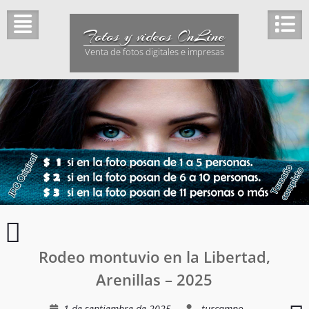
Saltar
al
Fotos y videos OnLine
contenido
Venta de fotos digitales e impresas
(1/3)
Fiestas
Rodeo montuvio en la Libertad,
de
la
Arenillas – 2025
ciudadela
San
C
1 de septiembre de 2025
turcampo