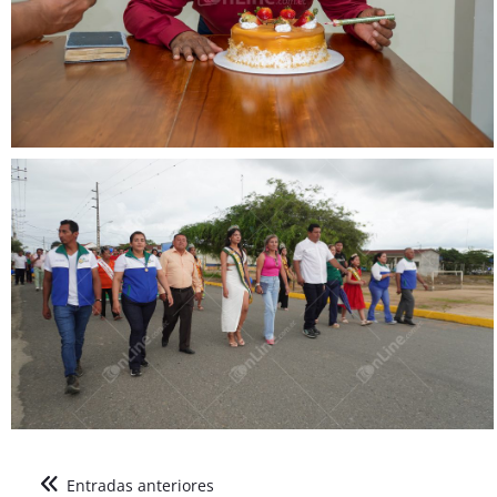
Navegación
Entradas anteriores