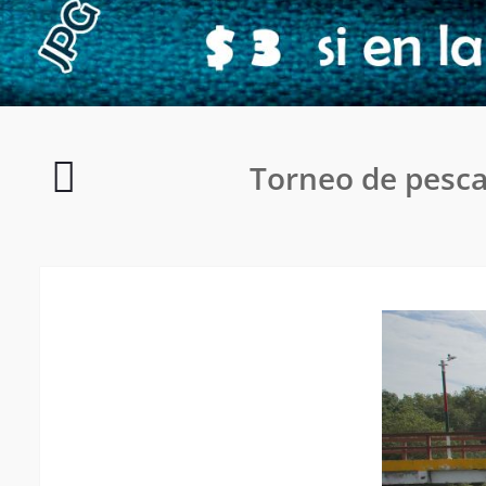
Ciclopaseo
Torneo de pesca
LA
RUTA
PRODUCTIVA
–
Arenillas
2025