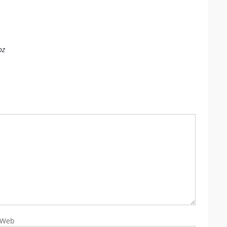
oz
Web