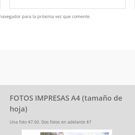
 navegador para la próxima vez que comente.
FOTOS IMPRESAS A4 (tamaño de
hoja)
Una foto $7.50. Dos fotos en adelante $7