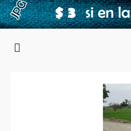
1R4F
IX
Campeonato
de
fútbol
Kevin
Acosta
Rojas
2024