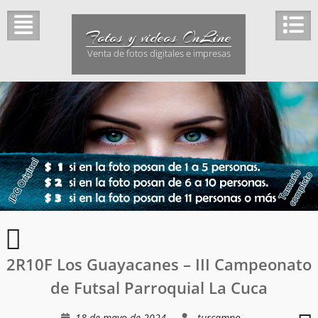
Saltar
al
Fotos y videos OnLine
contenido
Venta de fotos digitales e impresas
Celebración
del
2R10F Los Guayacanes – III Campeonato
día
de
de Futsal Parroquial La Cuca
las
madres
3
18 de mayo de 2024
turcampo