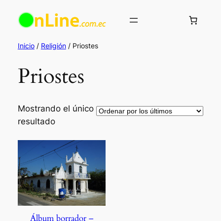
Saltar
al
contenido
Inicio
/
Religión
/ Priostes
Priostes
Mostrando el único
resultado
Álbum borrador –