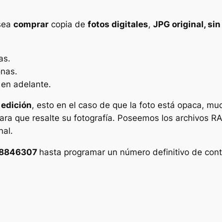
esea
comprar
copia de
fotos digitales
,
JPG original, si
as.
onas.
 en adelante.
 edición
, esto en el caso de que la foto está opaca, muc
ra que resalte su fotografía. Poseemos los archivos RAW
nal.
8846307
hasta programar un número definitivo de cont