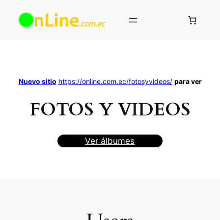
Saltar
al
contenido
Nuevo sitio
https://online.com.ec/fotosyvideos/
para ver
FOTOS Y VIDEOS
Ver álbumes