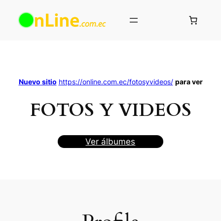
Saltar
al
contenido
Nuevo sitio
https://online.com.ec/fotosyvideos/
para ver
FOTOS Y VIDEOS
Ver álbumes