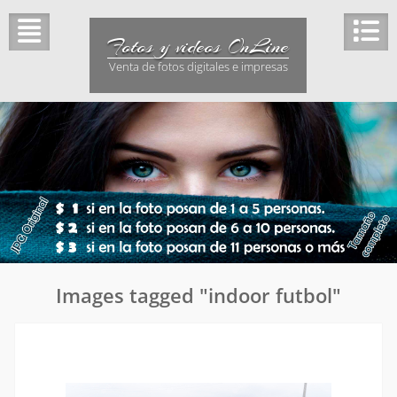
Saltar
al
Fotos y videos OnLine
contenido
Venta de fotos digitales e impresas
Images tagged "indoor futbol"