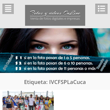
Saltar
al
Fotos y videos OnLine
contenido
Venta de fotos digitales e impresas
Etiqueta:
IVCFSPLaCuca