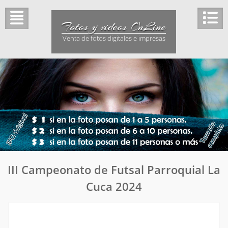
Saltar
al
Fotos y videos OnLine
contenido
Venta de fotos digitales e impresas
III Campeonato de Futsal Parroquial La
Cuca 2024