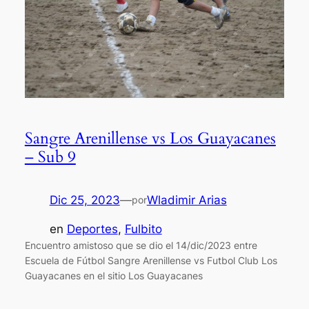
Sangre Arenillense vs Los Guayacanes
– Sub 9
Dic 25, 2023
—
Wladimir Arias
por
en
Deportes
, 
Fulbito
Encuentro amistoso que se dio el 14/dic/2023 entre
Escuela de Fútbol Sangre Arenillense vs Futbol Club Los
Guayacanes en el sitio Los Guayacanes